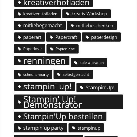
kreativerhofladen
kreativ Workshop
kreativer Hofladen
mitliebegemacht
mitliebeschenken
paperart
Papercraft
paperdesign
Paperlove
Papierliebe
renningen
sale-a-bration
selbstgemacht
scheunenparty
stampin' up!
Stampin'Up!
Stampin' Up!
Demonstrator
Stampin'Up bestellen
stampin'up party
stampinup