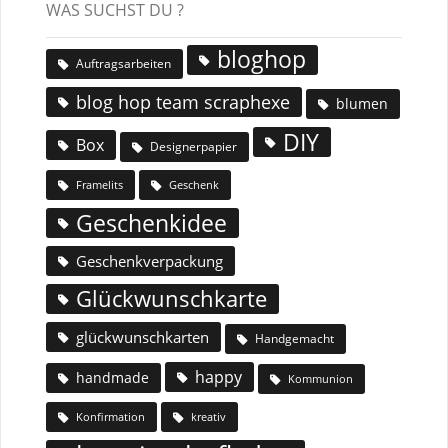
WAS SUCHST DU ?
bloghop
Auftragsarbeiten
blog hop team scraphexe
blumen
DIY
Box
Designerpapier
Geschenk
Framelits
Geschenkidee
Geschenkverpackung
Glückwunschkarte
glückwunschkarten
Handgemacht
happy
handmade
Kommunion
Konfirmation
kreativ