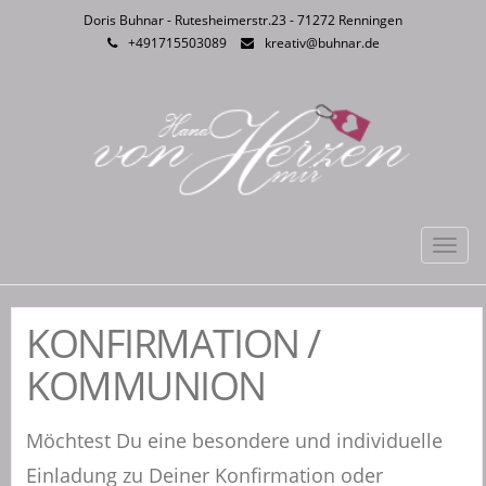
Doris Buhnar - Rutesheimerstr.23 - 71272 Renningen
+491715503089
kreativ@buhnar.de
Toggl
navig
KONFIRMATION /
KOMMUNION
Möchtest Du eine besondere und individuelle
Einladung zu Deiner Konfirmation oder