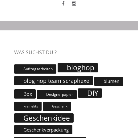
WAS SUCHST DU ?
bloghop
Auftragsarbeiten
blog hop team scraphexe
blumen
DIY
Box
Designerpapier
Geschenk
Framelits
Geschenkidee
Geschenkverpackung