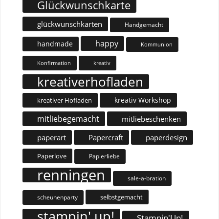
Glückwunschkarte
glückwunschkarten
Handgemacht
happy
handmade
Kommunion
Konfirmation
kreativ
kreativerhofladen
kreativ Workshop
kreativer Hofladen
mitliebegemacht
mitliebeschenken
paperart
Papercraft
paperdesign
Paperlove
Papierliebe
renningen
sale-a-bration
selbstgemacht
scheunenparty
stampin' up!
Stampin'Up!