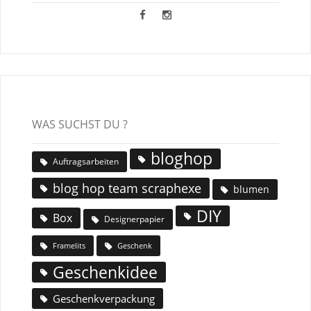
WAS SUCHST DU ?
bloghop
Auftragsarbeiten
blog hop team scraphexe
blumen
DIY
Box
Designerpapier
Geschenk
Framelits
Geschenkidee
Geschenkverpackung