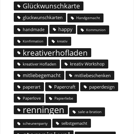
Glückwunschkarte
glückwunschkarten
Handgemacht
happy
handmade
Kommunion
Konfirmation
kreativ
kreativerhofladen
kreativ Workshop
kreativer Hofladen
mitliebegemacht
mitliebeschenken
paperart
Papercraft
paperdesign
Paperlove
Papierliebe
renningen
sale-a-bration
selbstgemacht
scheunenparty