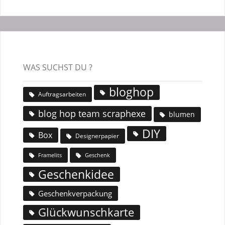
WAS SUCHST DU ?
bloghop
Auftragsarbeiten
blog hop team scraphexe
blumen
DIY
Box
Designerpapier
Geschenk
Framelits
Geschenkidee
Geschenkverpackung
Glückwunschkarte