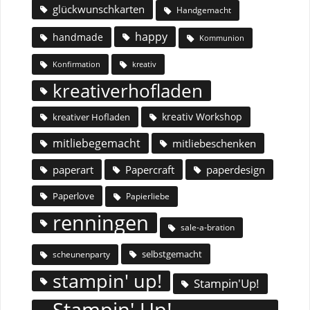
glückwunschkarten
Handgemacht
happy
handmade
Kommunion
Konfirmation
kreativ
kreativerhofladen
kreativ Workshop
kreativer Hofladen
mitliebegemacht
mitliebeschenken
paperart
Papercraft
paperdesign
Paperlove
Papierliebe
renningen
sale-a-bration
selbstgemacht
scheunenparty
stampin' up!
Stampin'Up!