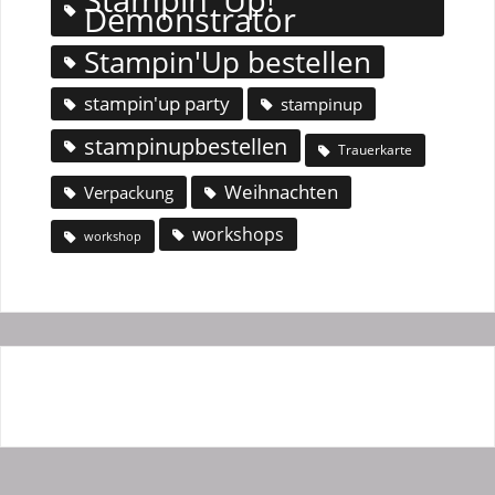
Stampin' Up!
Demonstrator
Stampin'Up bestellen
stampin'up party
stampinup
stampinupbestellen
Trauerkarte
Weihnachten
Verpackung
workshops
workshop