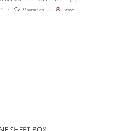
20
/
2 Kommentare
/
...weiter
NE SHEET BOX