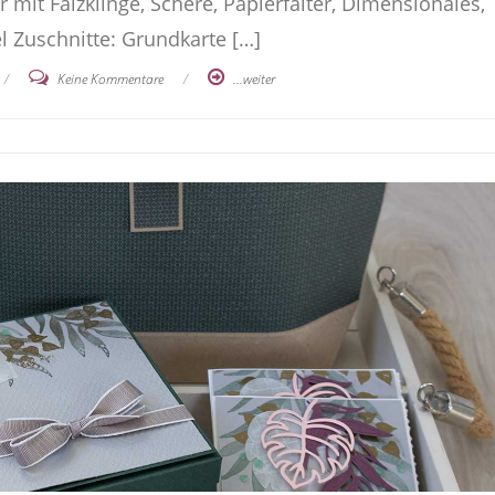
mit Falzklinge, Schere, Papierfalter, Dimensionales,
l Zuschnitte: Grundkarte […]
/
Keine Kommentare
/
...weiter