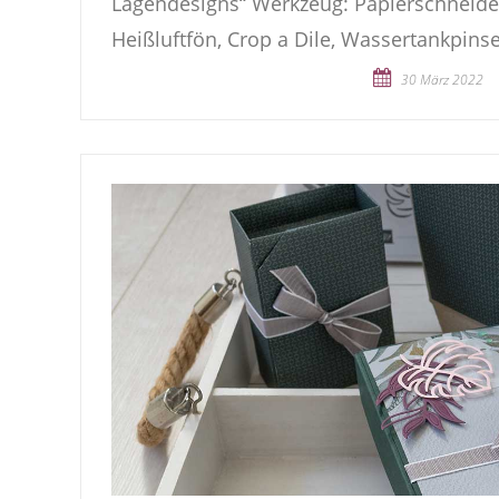
Lagendesigns“ Werkzeug: Papierschneider 
Heißluftfön, Crop a Dile, Wassertankpinse
30 März 2022