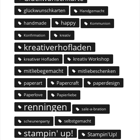
glückwunschkarten
Handgemacht
happy
handmade
Kommunion
Konfirmation
kreativ
kreativerhofladen
kreativ Workshop
kreativer Hofladen
mitliebegemacht
mitliebeschenken
paperart
Papercraft
paperdesign
Paperlove
Papierliebe
renningen
sale-a-bration
selbstgemacht
scheunenparty
stampin' up!
Stampin'Up!