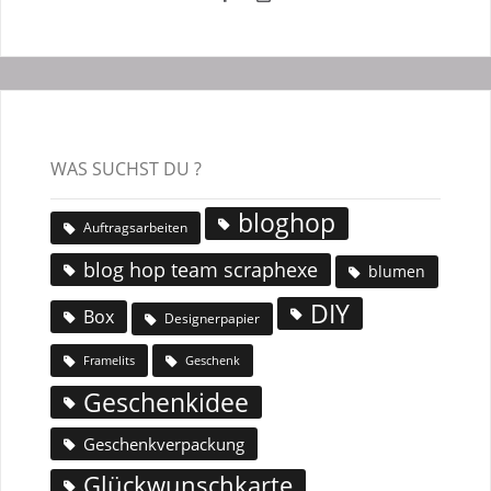
WAS SUCHST DU ?
bloghop
Auftragsarbeiten
blog hop team scraphexe
blumen
DIY
Box
Designerpapier
Geschenk
Framelits
Geschenkidee
Geschenkverpackung
Glückwunschkarte