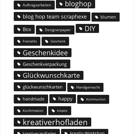
bloghop
Auftragsarbeiten
blog hop team scraphexe
blumen
DIY
Box
Designerpapier
Geschenk
Framelits
Geschenkidee
Geschenkverpackung
Glückwunschkarte
glückwunschkarten
Handgemacht
happy
handmade
Kommunion
Konfirmation
kreativ
kreativerhofladen
kreativ Workshop
kreativer Hofladen