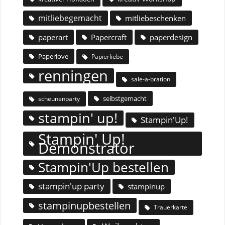
mitliebegemacht
mitliebeschenken
paperart
Papercraft
paperdesign
Paperlove
Papierliebe
renningen
sale-a-bration
selbstgemacht
scheunenparty
stampin' up!
Stampin'Up!
Stampin' Up!
Demonstrator
Stampin'Up bestellen
stampin'up party
stampinup
stampinupbestellen
Trauerkarte