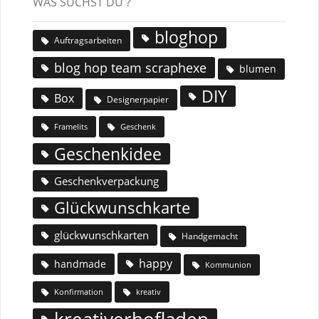
WAS SUCHST DU ?
bloghop
Auftragsarbeiten
blog hop team scraphexe
blumen
DIY
Box
Designerpapier
Geschenk
Framelits
Geschenkidee
Geschenkverpackung
Glückwunschkarte
glückwunschkarten
Handgemacht
happy
handmade
Kommunion
Konfirmation
kreativ