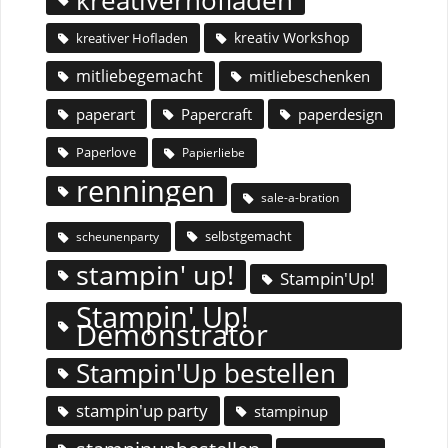
kreativerhofladen
kreativ Workshop
kreativer Hofladen
mitliebegemacht
mitliebeschenken
paperart
Papercraft
paperdesign
Paperlove
Papierliebe
renningen
sale-a-bration
selbstgemacht
scheunenparty
stampin' up!
Stampin'Up!
Stampin' Up!
Demonstrator
Stampin'Up bestellen
stampin'up party
stampinup