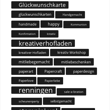
Glückwunschkarte
glückwunschkarten
Handgemacht
happy
handmade
Kommunion
Konfirmation
kreativ
kreativerhofladen
kreativ Workshop
kreativer Hofladen
mitliebegemacht
mitliebeschenken
paperart
Papercraft
paperdesign
Paperlove
Papierliebe
renningen
sale-a-bration
selbstgemacht
scheunenparty