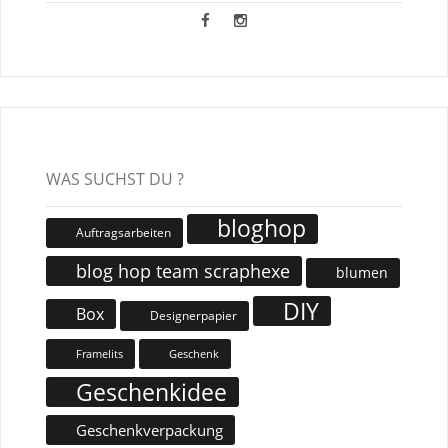
WAS SUCHST DU ?
bloghop
Auftragsarbeiten
blog hop team scraphexe
blumen
DIY
Box
Designerpapier
Geschenk
Framelits
Geschenkidee
Geschenkverpackung