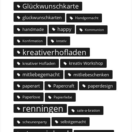
Glückwunschkarte
glückwunschkarten
Handgemacht
happy
handmade
Kommunion
Konfirmation
kreativ
kreativerhofladen
kreativ Workshop
kreativer Hofladen
mitliebegemacht
mitliebeschenken
paperart
Papercraft
paperdesign
Paperlove
Papierliebe
renningen
sale-a-bration
selbstgemacht
scheunenparty