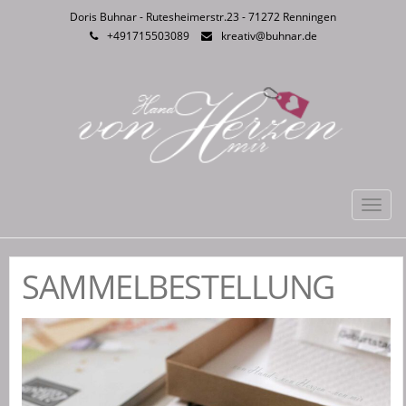
Doris Buhnar - Rutesheimerstr.23 - 71272 Renningen
+491715503089
kreativ@buhnar.de
Toggl
navig
SAMMELBESTELLUNG