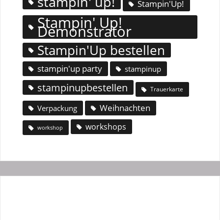
stampin' up!
Stampin'Up!
Stampin' Up!
Demonstrator
Stampin'Up bestellen
stampin'up party
stampinup
stampinupbestellen
Trauerkarte
Weihnachten
Verpackung
workshops
workshop