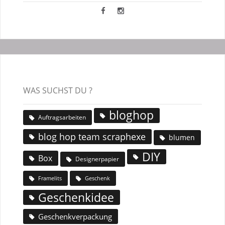
WAS SUCHST DU ?
bloghop
Auftragsarbeiten
blog hop team scraphexe
blumen
DIY
Box
Designerpapier
Geschenk
Framelits
Geschenkidee
Geschenkverpackung