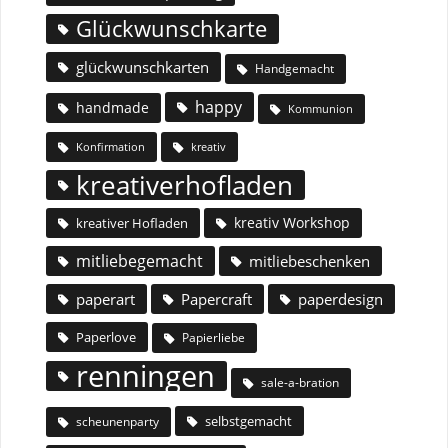
Glückwunschkarte
glückwunschkarten
Handgemacht
happy
handmade
Kommunion
Konfirmation
kreativ
kreativerhofladen
kreativ Workshop
kreativer Hofladen
mitliebegemacht
mitliebeschenken
paperart
Papercraft
paperdesign
Paperlove
Papierliebe
renningen
sale-a-bration
selbstgemacht
scheunenparty