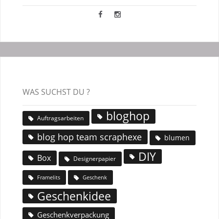
WAS SUCHST DU ?
bloghop
Auftragsarbeiten
blog hop team scraphexe
blumen
DIY
Box
Designerpapier
Geschenk
Framelits
Geschenkidee
Geschenkverpackung