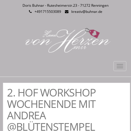
Doris Buhnar - Rutesheimerstr.23 - 71272 Renningen
+491715503089
kreativ@buhnar.de
Toggl
navig
2. HOF WORKSHOP
WOCHENENDE MIT
ANDREA
@BLÜTENSTEMPEL