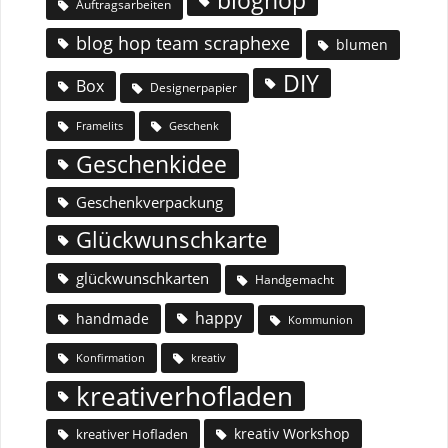
bloghop
Auftragsarbeiten
blog hop team scraphexe
blumen
DIY
Box
Designerpapier
Geschenk
Framelits
Geschenkidee
Geschenkverpackung
Glückwunschkarte
glückwunschkarten
Handgemacht
happy
handmade
Kommunion
Konfirmation
kreativ
kreativerhofladen
kreativ Workshop
kreativer Hofladen