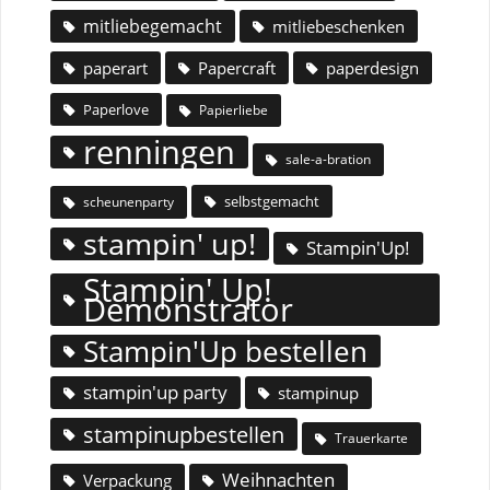
mitliebegemacht
mitliebeschenken
paperart
Papercraft
paperdesign
Paperlove
Papierliebe
renningen
sale-a-bration
selbstgemacht
scheunenparty
stampin' up!
Stampin'Up!
Stampin' Up!
Demonstrator
Stampin'Up bestellen
stampin'up party
stampinup
stampinupbestellen
Trauerkarte
Weihnachten
Verpackung