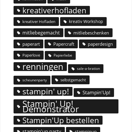
kreativerhofladen
kreativ Workshop
kreativer Hofladen
mitliebegemacht
mitliebeschenken
paperart
Papercraft
paperdesign
Paperlove
Papierliebe
renningen
sale-a-bration
selbstgemacht
scheunenparty
stampin' up!
Stampin'Up!
Stampin' Up!
Demonstrator
Stampin'Up bestellen
stampin'up party
stampinup