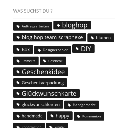
WAS SUCHST DU ?
bloghop
Auftragsarbeiten
blog hop team scraphexe
blumen
DIY
Box
Designerpapier
Geschenk
Framelits
Geschenkidee
Geschenkverpackung
Glückwunschkarte
glückwunschkarten
Handgemacht
happy
handmade
Kommunion
Konfirmation
kreativ