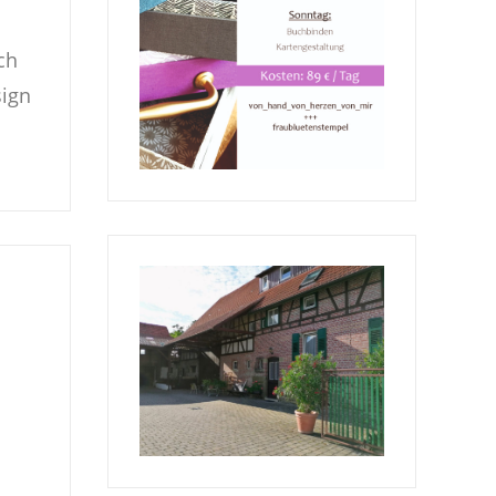
ch
sign