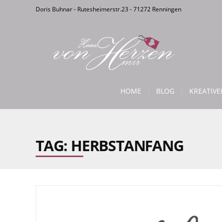
Doris Buhnar - Rutesheimerstr.23 - 71272 Renningen
HOME
BLOG
KREATIV
TAG: HERBSTANFANG