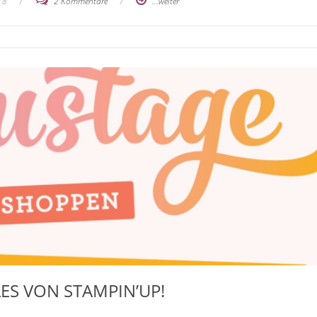
18
/
2 Kommentare
/
...weiter
ES VON STAMPIN’UP!