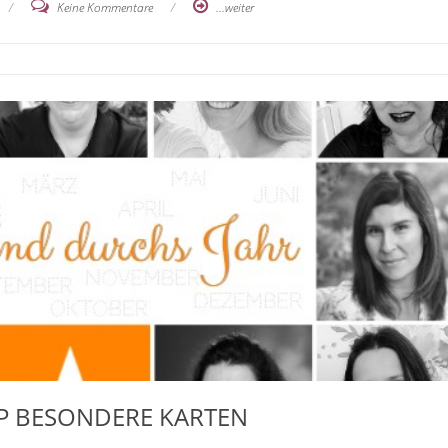
/
Keine Kommentare
/
...weiter
P BESONDERE KARTEN