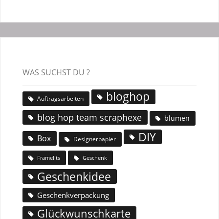
WAS SUCHST DU ?
bloghop
Auftragsarbeiten
blog hop team scraphexe
blumen
DIY
Box
Designerpapier
Geschenk
Framelits
Geschenkidee
Geschenkverpackung
Glückwunschkarte