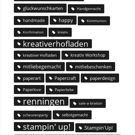
glückwunschkarten
Handgemacht
happy
handmade
Kommunion
Konfirmation
kreativ
kreativerhofladen
kreativ Workshop
kreativer Hofladen
mitliebegemacht
mitliebeschenken
paperart
Papercraft
paperdesign
Paperlove
Papierliebe
renningen
sale-a-bration
selbstgemacht
scheunenparty
stampin' up!
Stampin'Up!