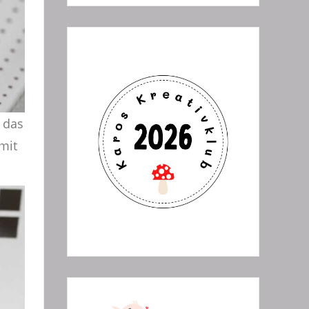
 das
mit