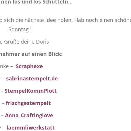
inen los und los Schütteln…
 sich die nächste Idee holen. Hab noch einen schön
Sonntag !
e Grüße deine Doris
lnehmer auf einen Blick:
nke –
Scraphexe
a –
sabrinastempelt.de
 –
StempelKommPlott
e –
frischgestempelt
 –
Anna_Craftinglove
y –
laemmliwerkstatt