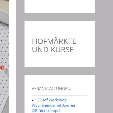
HOFMÄRKTE
UND KURSE
VERANSTALTUNGEN
2. Hof Workshop
Wochenende mit Andrea
@Blütenstempel