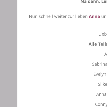
Na dann, Le
Nun schnell weiter zur lieben
Anna
und
Lieb
Alle Tei
A
Sabrin
Evelyn
Silk
Anna
Conn