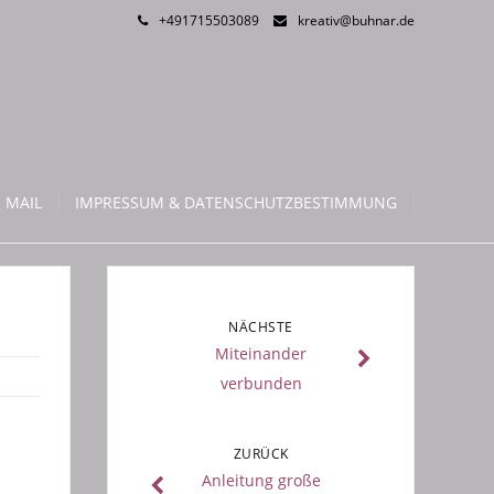
+491715503089
kreativ@buhnar.de
 MAIL
IMPRESSUM & DATENSCHUTZBESTIMMUNG
NÄCHSTE
Miteinander
verbunden
ZURÜCK
Anleitung große