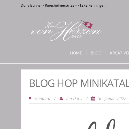
Doris Buhnar - Rutesheimerstr.23 - 71272 Renningen
HOME
BLOG
KREATIV
BLOG HOP MINIKATA
Standard
/
von
/
30. Januar 2022
Doris