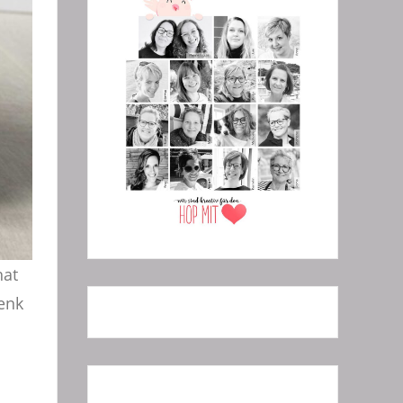
hat
enk