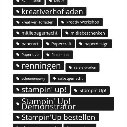
Konfirmation
kreativ
kreativerhofladen
kreativ Workshop
kreativer Hofladen
mitliebegemacht
mitliebeschenken
paperart
Papercraft
paperdesign
Paperlove
Papierliebe
renningen
sale-a-bration
selbstgemacht
scheunenparty
stampin' up!
Stampin'Up!
Stampin' Up!
Demonstrator
Stampin'Up bestellen