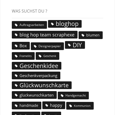
WAS SUCHST DU ?
bloghop
Auftragsarbeiten
blog hop team scraphexe
blumen
DIY
Box
Designerpapier
Geschenk
Framelits
Geschenkidee
Geschenkverpackung
Glückwunschkarte
glückwunschkarten
Handgemacht
happy
handmade
Kommunion