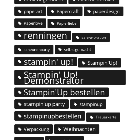
paperart
Papercraft
paperdesign
Paperlove
Papierliebe
renningen
sale-a-bration
selbstgemacht
scheunenparty
stampin' up!
Stampin'Up!
Stampin' Up!
Demonstrator
Stampin'Up bestellen
stampin'up party
stampinup
stampinupbestellen
Trauerkarte
Weihnachten
Verpackung