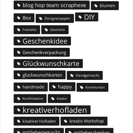
blog hop team scraphexe
blumen
DIY
Box
Designerpapier
Geschenk
Framelits
Geschenkidee
Geschenkverpackung
Glückwunschkarte
glückwunschkarten
Handgemacht
happy
handmade
Kommunion
Konfirmation
kreativ
kreativerhofladen
kreativ Workshop
kreativer Hofladen
mitliebegemacht
mitliebeschenken