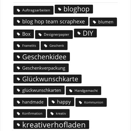
bloghop
Auftragsarbeiten
blog hop team scraphexe
blumen
DIY
Box
Designerpapier
Geschenk
Framelits
Geschenkidee
Geschenkverpackung
Glückwunschkarte
glückwunschkarten
Handgemacht
happy
handmade
Kommunion
Konfirmation
kreativ
kreativerhofladen