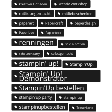
kreativ Workshop
kreativer Hofladen
mitliebegemacht
mitliebeschenken
paperart
Papercraft
paperdesign
Paperlove
Papierliebe
renningen
sale-a-bration
selbstgemacht
scheunenparty
stampin' up!
Stampin'Up!
Stampin' Up!
Demonstrator
Stampin'Up bestellen
stampin'up party
stampinup
stampinupbestellen
Trauerkarte