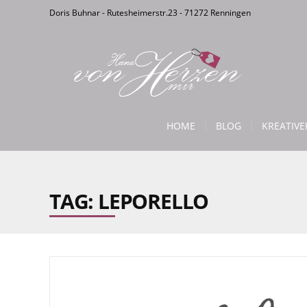
Doris Buhnar - Rutesheimerstr.23 - 71272 Renningen
HOME
BLOG
KREATIV
TAG: LEPORELLO