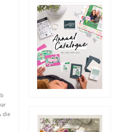
ab
war
 die