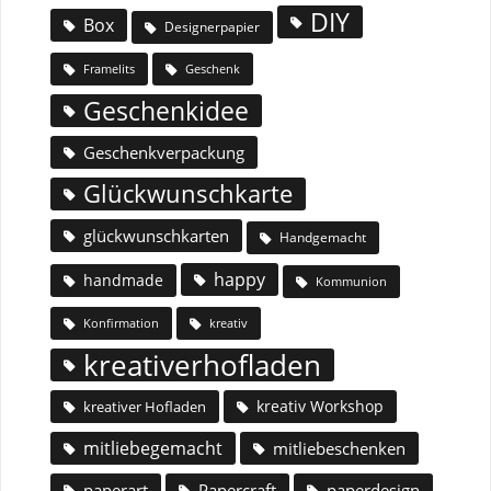
DIY
Box
Designerpapier
Geschenk
Framelits
Geschenkidee
Geschenkverpackung
Glückwunschkarte
glückwunschkarten
Handgemacht
happy
handmade
Kommunion
Konfirmation
kreativ
kreativerhofladen
kreativ Workshop
kreativer Hofladen
mitliebegemacht
mitliebeschenken
paperart
Papercraft
paperdesign