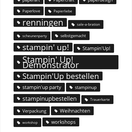
Paperlove
Papierliebe
renningen
sale-a-bration
selbstgemacht
scheunenparty
stampin' up!
Stampin'Up!
Stampin' Up!
Demonstrator
Stampin'Up bestellen
stampin'up party
stampinup
stampinupbestellen
Trauerkarte
Weihnachten
Verpackung
workshops
workshop