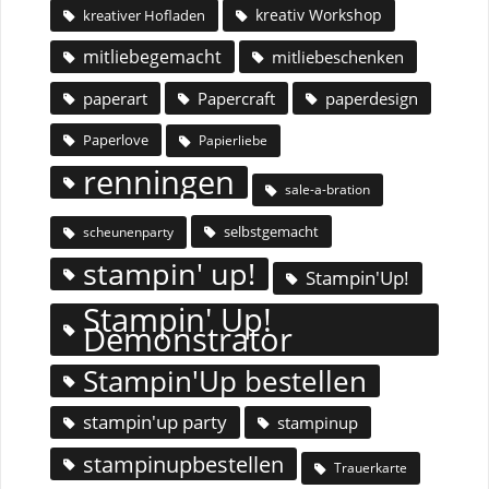
kreativ Workshop
kreativer Hofladen
mitliebegemacht
mitliebeschenken
paperart
Papercraft
paperdesign
Paperlove
Papierliebe
renningen
sale-a-bration
selbstgemacht
scheunenparty
stampin' up!
Stampin'Up!
Stampin' Up!
Demonstrator
Stampin'Up bestellen
stampin'up party
stampinup
stampinupbestellen
Trauerkarte