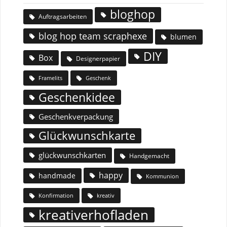
bloghop
Auftragsarbeiten
blog hop team scraphexe
blumen
DIY
Box
Designerpapier
Geschenk
Framelits
Geschenkidee
Geschenkverpackung
Glückwunschkarte
glückwunschkarten
Handgemacht
happy
handmade
Kommunion
Konfirmation
kreativ
kreativerhofladen