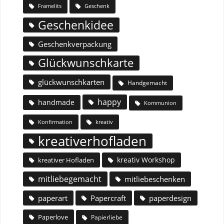
Geschenk
Framelits
Geschenkidee
Geschenkverpackung
Glückwunschkarte
glückwunschkarten
Handgemacht
happy
handmade
Kommunion
Konfirmation
kreativ
kreativerhofladen
kreativ Workshop
kreativer Hofladen
mitliebegemacht
mitliebeschenken
paperart
Papercraft
paperdesign
Paperlove
Papierliebe