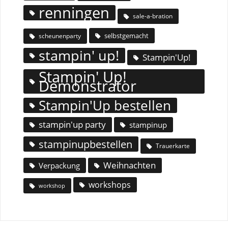
renningen
sale-a-bration
selbstgemacht
scheunenparty
stampin' up!
Stampin'Up!
Stampin' Up!
Demonstrator
Stampin'Up bestellen
stampin'up party
stampinup
stampinupbestellen
Trauerkarte
Weihnachten
Verpackung
workshops
workshop