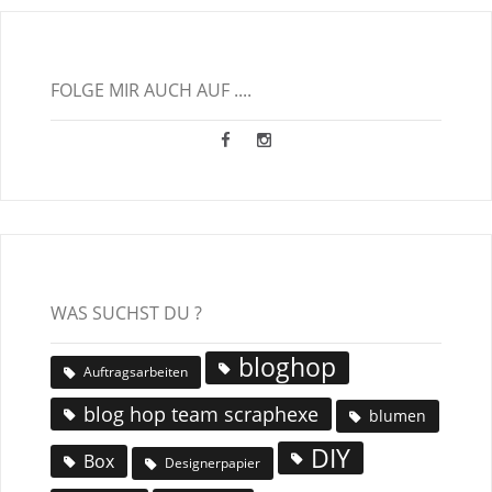
FOLGE MIR AUCH AUF ....
WAS SUCHST DU ?
bloghop
Auftragsarbeiten
blog hop team scraphexe
blumen
DIY
Box
Designerpapier