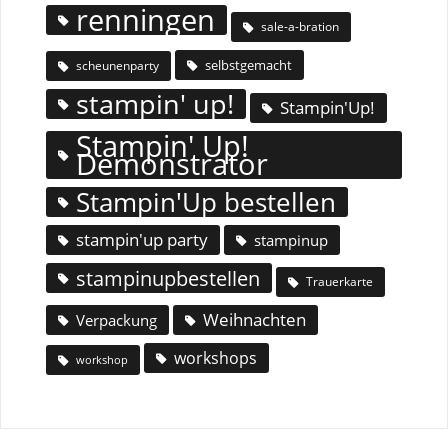
renningen
sale-a-bration
selbstgemacht
scheunenparty
stampin' up!
Stampin'Up!
Stampin' Up!
Demonstrator
Stampin'Up bestellen
stampin'up party
stampinup
stampinupbestellen
Trauerkarte
Weihnachten
Verpackung
workshops
workshop