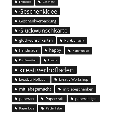
Geschenk
Framelits
Geschenkidee
Geschenkverpackung
Glückwunschkarte
glückwunschkarten
Handgemacht
happy
handmade
Kommunion
Konfirmation
kreativ
kreativerhofladen
kreativ Workshop
kreativer Hofladen
mitliebegemacht
mitliebeschenken
paperart
Papercraft
paperdesign
Paperlove
Papierliebe