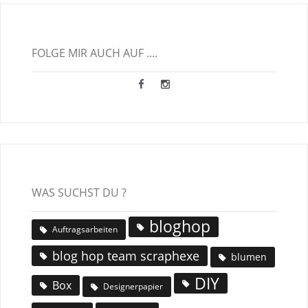
FOLGE MIR AUCH AUF ....
WAS SUCHST DU ?
bloghop
Auftragsarbeiten
blog hop team scraphexe
blumen
DIY
Box
Designerpapier