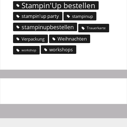
Stampin'Up bestellen
stampin'up party
stampinup
stampinupbestellen
Trauerkarte
Weihnachten
Verpackung
workshops
workshop