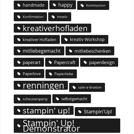
happy
handmade
Kommunion
Konfirmation
kreativ
kreativerhofladen
kreativ Workshop
kreativer Hofladen
mitliebegemacht
mitliebeschenken
paperart
Papercraft
paperdesign
Paperlove
Papierliebe
renningen
sale-a-bration
selbstgemacht
scheunenparty
stampin' up!
Stampin'Up!
Stampin' Up!
Demonstrator