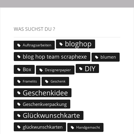
WAS SUCHST DU ?
bloghop
Auftragsarbeiten
blog hop team scraphexe
blumen
DIY
Box
Designerpapier
Geschenk
Framelits
Geschenkidee
Geschenkverpackung
Glückwunschkarte
glückwunschkarten
Handgemacht