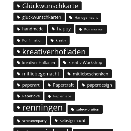
Glückwunschkarte
glückwunschkarten
Handgemacht
happy
handmade
Kommunion
Konfirmation
kreativ
kreativerhofladen
kreativ Workshop
kreativer Hofladen
mitliebegemacht
mitliebeschenken
paperart
Papercraft
paperdesign
Paperlove
Papierliebe
renningen
sale-a-bration
selbstgemacht
scheunenparty