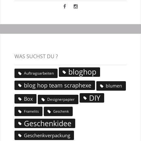
WAS SUCHST DU ?
bloghop
Auftragsarbeiten
blog hop team scraphexe
blumen
DIY
Box
Designerpapier
Geschenk
Framelits
Geschenkidee
Geschenkverpackung