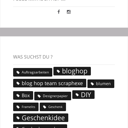
WAS SUCHST DU ?
bloghop
Auftragsarbeiten
blog hop team scraphexe
blumen
DIY
Box
Designerpapier
Geschenk
Framelits
Geschenkidee