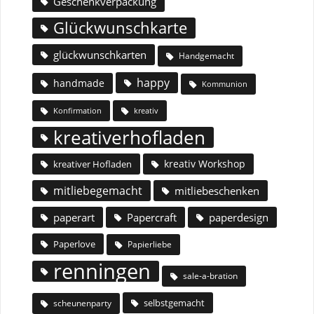
Geschenkverpackung
Glückwunschkarte
glückwunschkarten
Handgemacht
happy
handmade
Kommunion
Konfirmation
kreativ
kreativerhofladen
kreativ Workshop
kreativer Hofladen
mitliebegemacht
mitliebeschenken
paperart
Papercraft
paperdesign
Paperlove
Papierliebe
renningen
sale-a-bration
selbstgemacht
scheunenparty