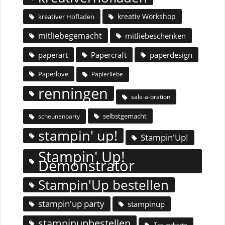
kreativ Workshop
kreativer Hofladen
mitliebegemacht
mitliebeschenken
paperart
Papercraft
paperdesign
Paperlove
Papierliebe
renningen
sale-a-bration
selbstgemacht
scheunenparty
stampin' up!
Stampin'Up!
Stampin' Up!
Demonstrator
Stampin'Up bestellen
stampin'up party
stampinup
stampinupbestellen
Trauerkarte