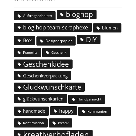
bloghop
Auftragsarbeiten
blog hop team scraphexe
blumen
DIY
Box
Designerpapier
Geschenk
Framelits
Geschenkidee
Geschenkverpackung
Glückwunschkarte
glückwunschkarten
Handgemacht
happy
handmade
Kommunion
Konfirmation
kreativ
kreativerhofladen