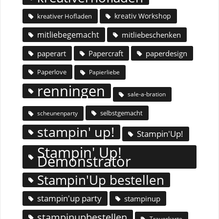
kreativ Workshop
kreativer Hofladen
mitliebegemacht
mitliebeschenken
paperart
Papercraft
paperdesign
Paperlove
Papierliebe
renningen
sale-a-bration
selbstgemacht
scheunenparty
stampin' up!
Stampin'Up!
Stampin' Up!
Demonstrator
Stampin'Up bestellen
stampin'up party
stampinup
stampinupbestellen
Trauerkarte