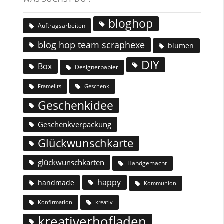
bloghop
Auftragsarbeiten
blog hop team scraphexe
blumen
DIY
Box
Designerpapier
Geschenk
Framelits
Geschenkidee
Geschenkverpackung
Glückwunschkarte
glückwunschkarten
Handgemacht
happy
handmade
Kommunion
Konfirmation
kreativ
kreativerhofladen