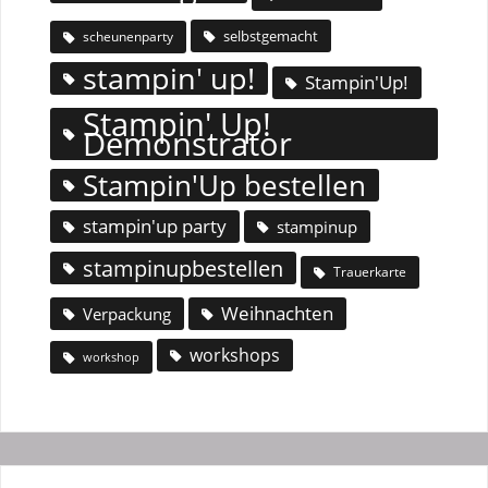
selbstgemacht
scheunenparty
stampin' up!
Stampin'Up!
Stampin' Up!
Demonstrator
Stampin'Up bestellen
stampin'up party
stampinup
stampinupbestellen
Trauerkarte
Weihnachten
Verpackung
workshops
workshop