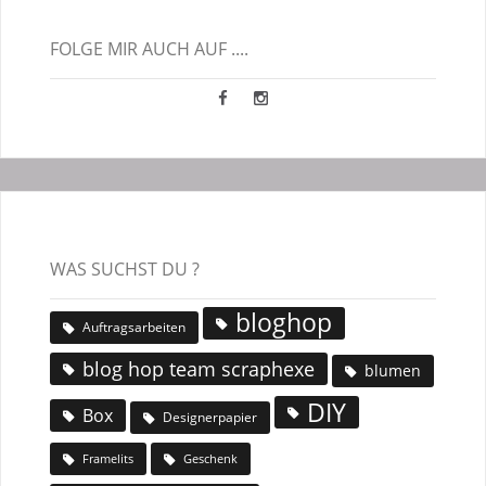
FOLGE MIR AUCH AUF ....
WAS SUCHST DU ?
bloghop
Auftragsarbeiten
blog hop team scraphexe
blumen
DIY
Box
Designerpapier
Geschenk
Framelits