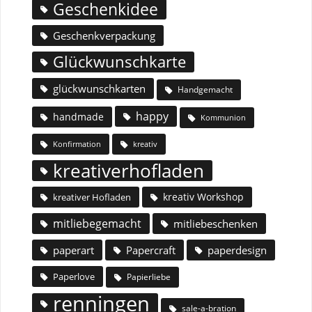
Geschenkidee
Geschenkverpackung
Glückwunschkarte
glückwunschkarten
Handgemacht
happy
handmade
Kommunion
Konfirmation
kreativ
kreativerhofladen
kreativ Workshop
kreativer Hofladen
mitliebegemacht
mitliebeschenken
paperart
Papercraft
paperdesign
Paperlove
Papierliebe
renningen
sale-a-bration