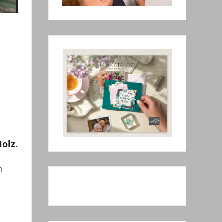
olz.
h