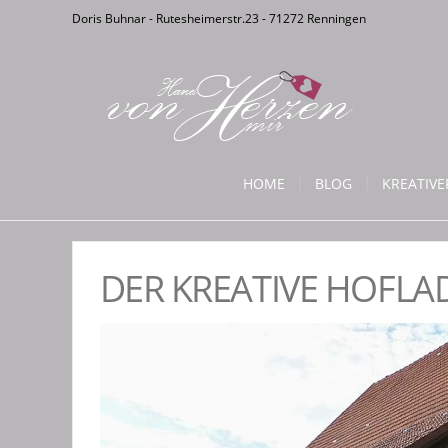
Doris Buhnar - Rutesheimerstr.23 - 71272 Renningen
HOME
BLOG
KREATIV
DER KREATIVE HOFLA