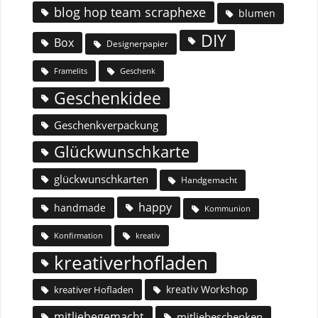
blog hop team scraphexe
blumen
DIY
Box
Designerpapier
Geschenk
Framelits
Geschenkidee
Geschenkverpackung
Glückwunschkarte
glückwunschkarten
Handgemacht
happy
handmade
Kommunion
Konfirmation
kreativ
kreativerhofladen
kreativ Workshop
kreativer Hofladen
mitliebegemacht
mitliebeschenken