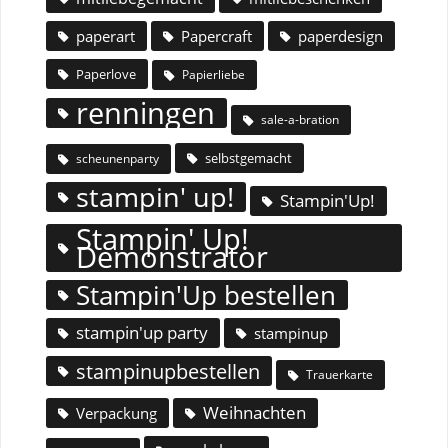
paperart
Papercraft
paperdesign
Paperlove
Papierliebe
renningen
sale-a-bration
selbstgemacht
scheunenparty
stampin' up!
Stampin'Up!
Stampin' Up!
Demonstrator
Stampin'Up bestellen
stampin'up party
stampinup
stampinupbestellen
Trauerkarte
Weihnachten
Verpackung