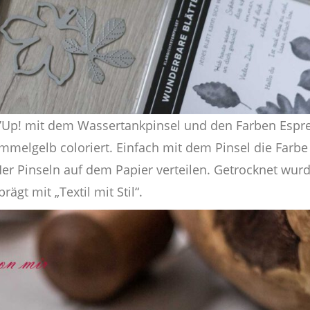
n’Up! mit dem Wassertankpinsel und den Farben Espr
lgelb coloriert. Einfach mit dem Pinsel die Farbe
r Pinseln auf dem Papier verteilen. Getrocknet wurd
rägt mit „Textil mit Stil“.