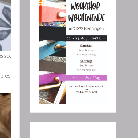
esso,
e es