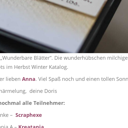
t „Wunderbare Blätter“. Die wunderhübschen milchig
ibts im Herbst Winter Katalog.
der lieben
Anna
. Viel Spaß noch und einen tollen Sonn
märmelung, deine Doris
nochmal alle Teilnehmer:
nke –
Scraphexe
anja A –
Kreatanja