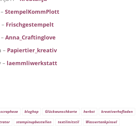
 –
StempelKommPlott
e –
Frischgestempelt
 –
Anna_Craftinglove
a –
Papiertier_kreativ
y –
laemmliwerkstatt
 scraphexe
bloghop
Glückwunschkarte
herbst
kreativerhofladen
trator
stampinupbestellen
textilmitstil
Wassertankpinsel