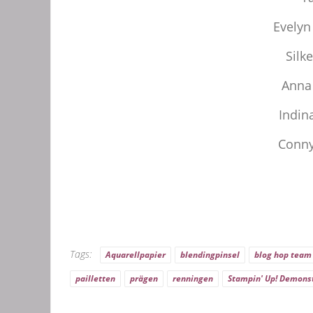
Evelyn
Silk
Anna
Indin
Conn
Tags:
Aquarellpapier
blendingpinsel
blog hop team
pailletten
prägen
renningen
Stampin' Up! Demons