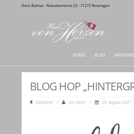
Doris Buhnar - Rutesheimerstr.23 - 71272 Renningen
HOME
BLOG
KREATIV
BLOG HOP „HINTERG
Standard
/
von
/
29. August 2021
Doris