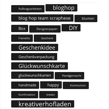
bloghop
Auftragsarbeiten
blog hop team scraphexe
blumen
DIY
Box
Designerpapier
Geschenk
Framelits
Geschenkidee
Geschenkverpackung
Glückwunschkarte
glückwunschkarten
Handgemacht
happy
handmade
Kommunion
Konfirmation
kreativ
kreativerhofladen