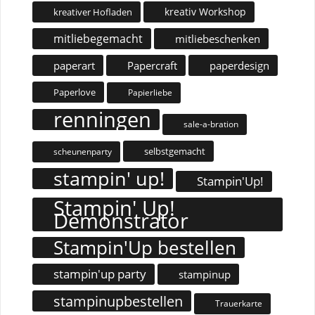
kreativ Workshop
kreativer Hofladen
mitliebegemacht
mitliebeschenken
paperart
Papercraft
paperdesign
Paperlove
Papierliebe
renningen
sale-a-bration
selbstgemacht
scheunenparty
stampin' up!
Stampin'Up!
Stampin' Up!
Demonstrator
Stampin'Up bestellen
stampin'up party
stampinup
stampinupbestellen
Trauerkarte