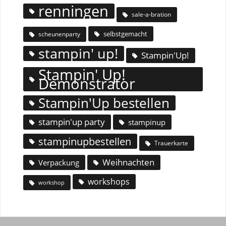
renningen
sale-a-bration
selbstgemacht
scheunenparty
stampin' up!
Stampin'Up!
Stampin' Up!
Demonstrator
Stampin'Up bestellen
stampin'up party
stampinup
stampinupbestellen
Trauerkarte
Weihnachten
Verpackung
workshops
workshop