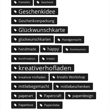
Geschenk
Framelits
Geschenkidee
Geschenkverpackung
Glückwunschkarte
glückwunschkarten
Handgemacht
happy
handmade
Kommunion
Konfirmation
kreativ
kreativerhofladen
kreativ Workshop
kreativer Hofladen
mitliebegemacht
mitliebeschenken
paperart
Papercraft
paperdesign
Paperlove
Papierliebe