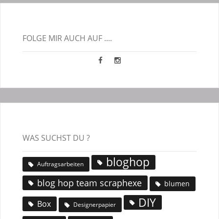
FOLGE MIR AUCH AUF ....
WAS SUCHST DU ?
bloghop
Auftragsarbeiten
blog hop team scraphexe
blumen
DIY
Box
Designerpapier