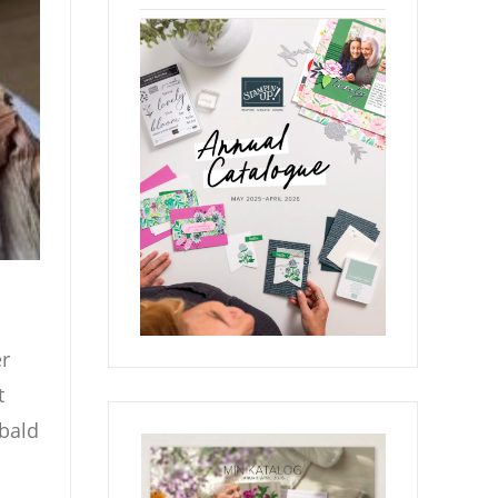
r
t
obald