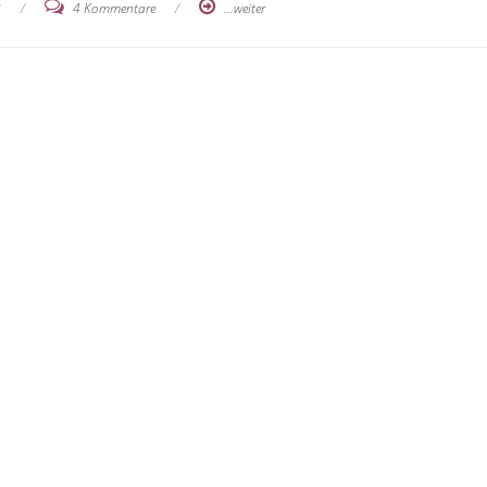
8
/
4 Kommentare
/
...weiter