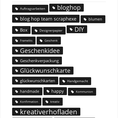
bloghop
Auftragsarbeiten
blog hop team scraphexe
blumen
DIY
Box
Designerpapier
Geschenk
Framelits
Geschenkidee
Geschenkverpackung
Glückwunschkarte
glückwunschkarten
Handgemacht
happy
handmade
Kommunion
Konfirmation
kreativ
kreativerhofladen