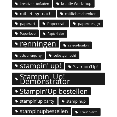
kreativ Workshop
kreativer Hofladen
mitliebegemacht
mitliebeschenken
paperart
Papercraft
paperdesign
Paperlove
Papierliebe
renningen
sale-a-bration
selbstgemacht
scheunenparty
stampin' up!
Stampin'Up!
Stampin' Up!
Demonstrator
Stampin'Up bestellen
stampin'up party
stampinup
stampinupbestellen
Trauerkarte