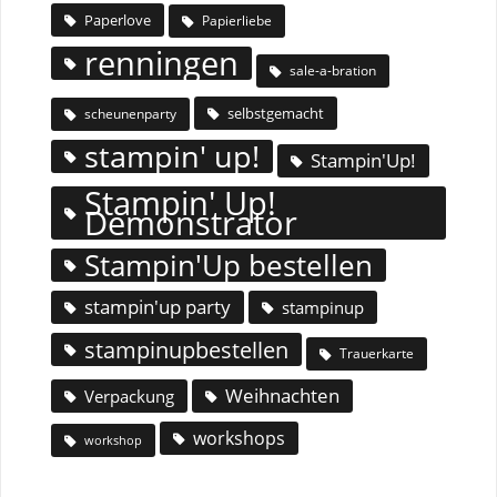
Paperlove
Papierliebe
renningen
sale-a-bration
selbstgemacht
scheunenparty
stampin' up!
Stampin'Up!
Stampin' Up!
Demonstrator
Stampin'Up bestellen
stampin'up party
stampinup
stampinupbestellen
Trauerkarte
Weihnachten
Verpackung
workshops
workshop