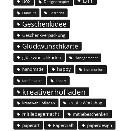
DIY
Box
Designerpapier
Geschenk
Framelits
Geschenkidee
Geschenkverpackung
Glückwunschkarte
glückwunschkarten
Handgemacht
happy
handmade
Kommunion
Konfirmation
kreativ
kreativerhofladen
kreativ Workshop
kreativer Hofladen
mitliebegemacht
mitliebeschenken
paperart
Papercraft
paperdesign