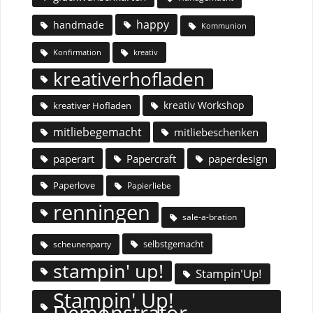
happy
handmade
Kommunion
Konfirmation
kreativ
kreativerhofladen
kreativ Workshop
kreativer Hofladen
mitliebegemacht
mitliebeschenken
paperart
Papercraft
paperdesign
Paperlove
Papierliebe
renningen
sale-a-bration
selbstgemacht
scheunenparty
stampin' up!
Stampin'Up!
Stampin' Up!
Demonstrator