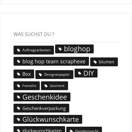
WAS SUCHST DU ?
bloghop
Auftragsarbeiten
blog hop team scraphexe
blumen
DIY
Box
Designerpapier
Geschenk
Framelits
Geschenkidee
Geschenkverpackung
Glückwunschkarte
glückwunschkarten
Handgemacht