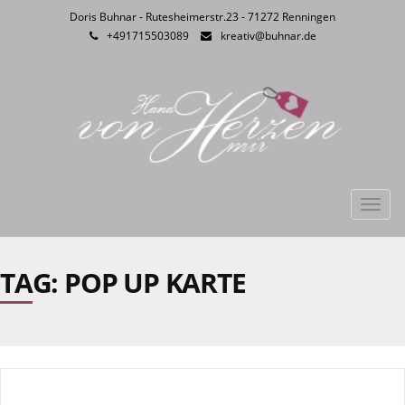
Doris Buhnar - Rutesheimerstr.23 - 71272 Renningen
+491715503089
kreativ@buhnar.de
Toggl
navig
TAG: POP UP KARTE