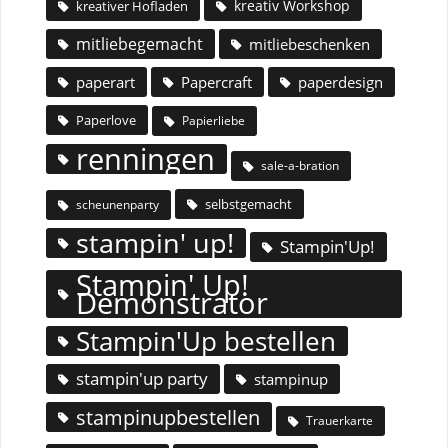
kreativ Workshop
kreativer Hofladen
mitliebegemacht
mitliebeschenken
paperart
Papercraft
paperdesign
Paperlove
Papierliebe
renningen
sale-a-bration
selbstgemacht
scheunenparty
stampin' up!
Stampin'Up!
Stampin' Up!
Demonstrator
Stampin'Up bestellen
stampin'up party
stampinup
stampinupbestellen
Trauerkarte