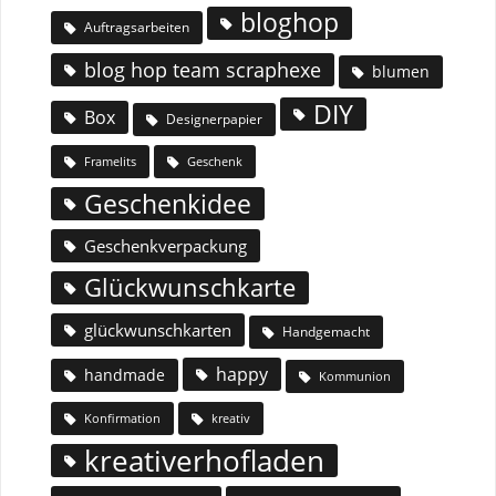
bloghop
Auftragsarbeiten
blog hop team scraphexe
blumen
DIY
Box
Designerpapier
Geschenk
Framelits
Geschenkidee
Geschenkverpackung
Glückwunschkarte
glückwunschkarten
Handgemacht
happy
handmade
Kommunion
Konfirmation
kreativ
kreativerhofladen