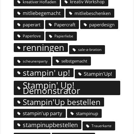
kreativ Workshop
kreativer Hofladen
mitliebegemacht
mitliebeschenken
paperart
Papercraft
paperdesign
Paperlove
Papierliebe
renningen
sale-a-bration
selbstgemacht
scheunenparty
stampin' up!
Stampin'Up!
Stampin' Up!
Demonstrator
Stampin'Up bestellen
stampin'up party
stampinup
stampinupbestellen
Trauerkarte