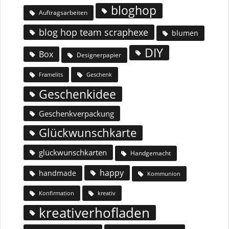
bloghop
Auftragsarbeiten
blog hop team scraphexe
blumen
DIY
Box
Designerpapier
Geschenk
Framelits
Geschenkidee
Geschenkverpackung
Glückwunschkarte
glückwunschkarten
Handgemacht
happy
handmade
Kommunion
Konfirmation
kreativ
kreativerhofladen