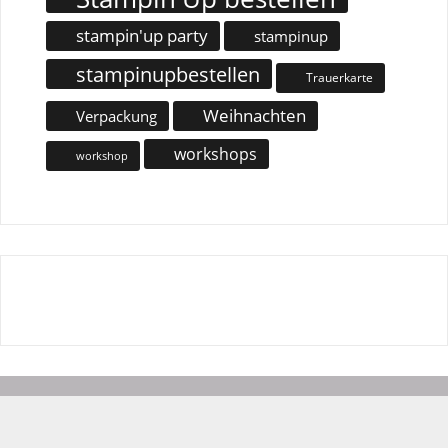
stampin'up party
stampinup
stampinupbestellen
Trauerkarte
Weihnachten
Verpackung
workshops
workshop