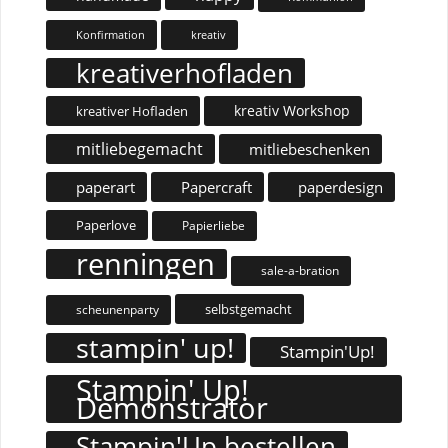
Konfirmation
kreativ
kreativerhofladen
kreativ Workshop
kreativer Hofladen
mitliebegemacht
mitliebeschenken
paperart
Papercraft
paperdesign
Paperlove
Papierliebe
renningen
sale-a-bration
selbstgemacht
scheunenparty
stampin' up!
Stampin'Up!
Stampin' Up!
Demonstrator
Stampin'Up bestellen