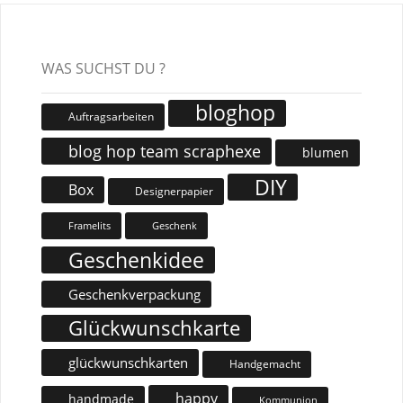
WAS SUCHST DU ?
bloghop
Auftragsarbeiten
blog hop team scraphexe
blumen
DIY
Box
Designerpapier
Geschenk
Framelits
Geschenkidee
Geschenkverpackung
Glückwunschkarte
glückwunschkarten
Handgemacht
happy
handmade
Kommunion