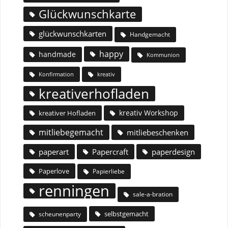
Glückwunschkarte
glückwunschkarten
Handgemacht
happy
handmade
Kommunion
Konfirmation
kreativ
kreativerhofladen
kreativ Workshop
kreativer Hofladen
mitliebegemacht
mitliebeschenken
paperart
Papercraft
paperdesign
Paperlove
Papierliebe
renningen
sale-a-bration
selbstgemacht
scheunenparty