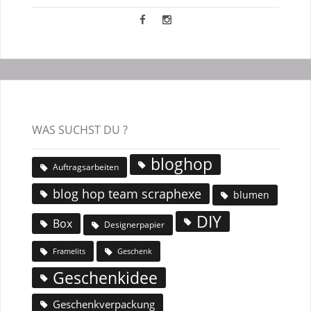
WAS SUCHST DU ?
bloghop
Auftragsarbeiten
blog hop team scraphexe
blumen
DIY
Box
Designerpapier
Geschenk
Framelits
Geschenkidee
Geschenkverpackung