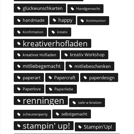
glückwunschkarten
Handgemacht
happy
handmade
Kommunion
Konfirmation
kreativ
kreativerhofladen
kreativ Workshop
kreativer Hofladen
mitliebegemacht
mitliebeschenken
paperart
Papercraft
paperdesign
Paperlove
Papierliebe
renningen
sale-a-bration
selbstgemacht
scheunenparty
stampin' up!
Stampin'Up!