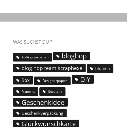
WAS SUCHST DU ?
bloghop
Auftragsarbeiten
blog hop team scraphexe
blumen
DIY
Box
Designerpapier
Geschenk
Framelits
Geschenkidee
Geschenkverpackung
Glückwunschkarte