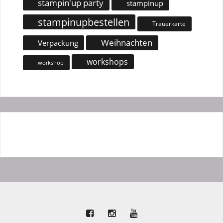
stampin'up party
stampinup
stampinupbestellen
Trauerkarte
Weihnachten
Verpackung
workshops
workshop