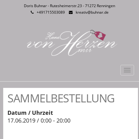
Doris Buhnar - Rutesheimerstr.23 - 71272 Renningen
+491715503089
kreativ@buhnar.de
Toggl
navig
SAMMELBESTELLUNG
Datum / Uhrzeit
17.06.2019 / 0:00 - 20:00