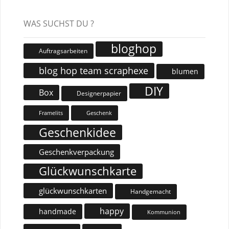
WAS SUCHST DU ?
bloghop
Auftragsarbeiten
blog hop team scraphexe
blumen
DIY
Box
Designerpapier
Geschenk
Framelits
Geschenkidee
Geschenkverpackung
Glückwunschkarte
glückwunschkarten
Handgemacht
happy
handmade
Kommunion