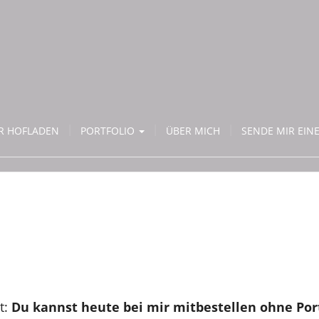
ER HOFLADEN
PORTFOLIO
ÜBER MICH
SENDE MIR EINE
t:
Du kannst heute bei mir mitbestellen ohne Por