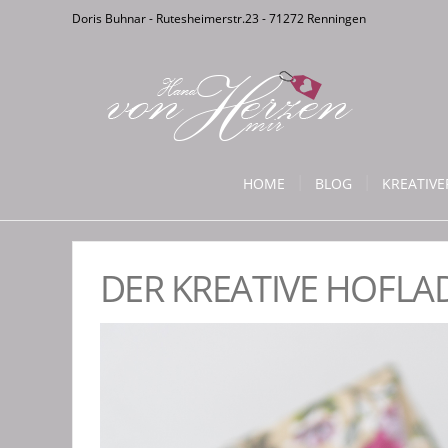
Doris Buhnar - Rutesheimerstr.23 - 71272 Renningen
HOME
BLOG
KREATIV
DER KREATIVE HOFLA