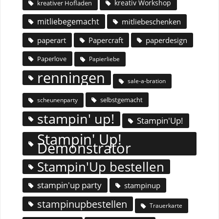
kreativ Workshop
kreativer Hofladen
mitliebegemacht
mitliebeschenken
paperart
Papercraft
paperdesign
Paperlove
Papierliebe
renningen
sale-a-bration
selbstgemacht
scheunenparty
stampin' up!
Stampin'Up!
Stampin' Up!
Demonstrator
Stampin'Up bestellen
stampin'up party
stampinup
stampinupbestellen
Trauerkarte