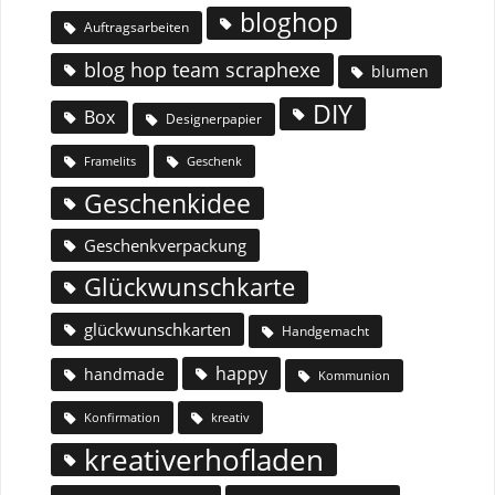
bloghop
Auftragsarbeiten
blog hop team scraphexe
blumen
DIY
Box
Designerpapier
Geschenk
Framelits
Geschenkidee
Geschenkverpackung
Glückwunschkarte
glückwunschkarten
Handgemacht
happy
handmade
Kommunion
Konfirmation
kreativ
kreativerhofladen