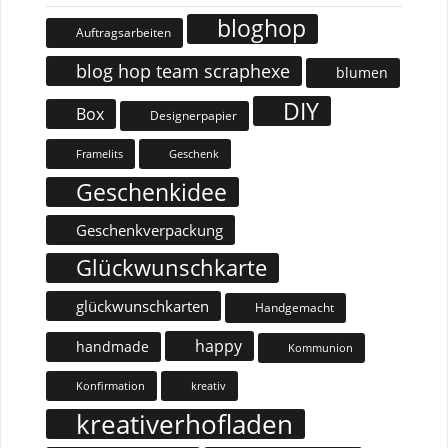
bloghop
Auftragsarbeiten
blog hop team scraphexe
blumen
DIY
Box
Designerpapier
Geschenk
Framelits
Geschenkidee
Geschenkverpackung
Glückwunschkarte
glückwunschkarten
Handgemacht
happy
handmade
Kommunion
Konfirmation
kreativ
kreativerhofladen