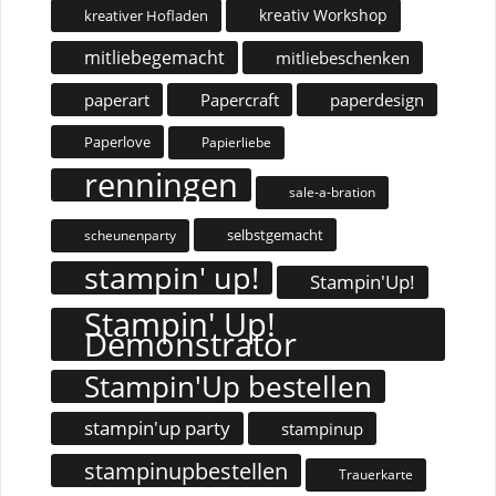
kreativ Workshop
kreativer Hofladen
mitliebegemacht
mitliebeschenken
paperart
Papercraft
paperdesign
Paperlove
Papierliebe
renningen
sale-a-bration
selbstgemacht
scheunenparty
stampin' up!
Stampin'Up!
Stampin' Up!
Demonstrator
Stampin'Up bestellen
stampin'up party
stampinup
stampinupbestellen
Trauerkarte