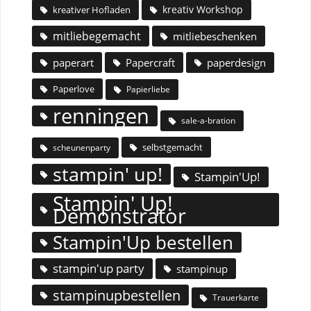
kreativ Workshop
kreativer Hofladen
mitliebegemacht
mitliebeschenken
paperart
Papercraft
paperdesign
Paperlove
Papierliebe
renningen
sale-a-bration
selbstgemacht
scheunenparty
stampin' up!
Stampin'Up!
Stampin' Up!
Demonstrator
Stampin'Up bestellen
stampin'up party
stampinup
stampinupbestellen
Trauerkarte