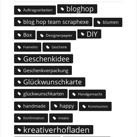
bloghop
Auftragsarbeiten
blog hop team scraphexe
blumen
DIY
Box
Designerpapier
Geschenk
Framelits
Geschenkidee
Geschenkverpackung
Glückwunschkarte
glückwunschkarten
Handgemacht
happy
handmade
Kommunion
Konfirmation
kreativ
kreativerhofladen